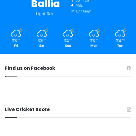
Ballia
33º - 26º
93%
1.77 km/h
Light Rain
33
33
34
33
34
℃
℃
℃
℃
℃
Fri
Sat
Sun
Mon
Tue
Find us on Facebook
Live Cricket Score