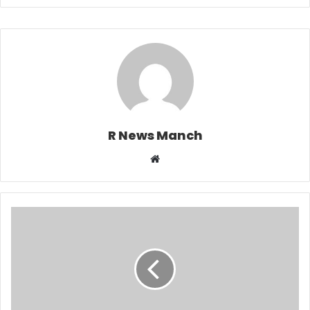
R News Manch
Website