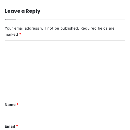
Leave a Reply
Your email address will not be published.
Required fields are
marked
*
C
o
m
m
e
n
t
Name
*
*
Email
*